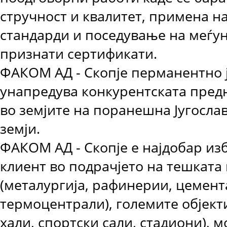
стручност и квалитет, примена на
стандарди и поседување на меѓу
признати сертификати.
ФАКОМ АД - Скопје перманентно ј
унапредува конкурентската предн
во земјите на поранешна Југослав
земји.
ФАКОМ АД - Скопје е најдобар изб
клиент во подрачјето на тешката
(металургија, рафинерии, цемен
термоцентрали), големите објект
хали, спортски сали, стадиони), м