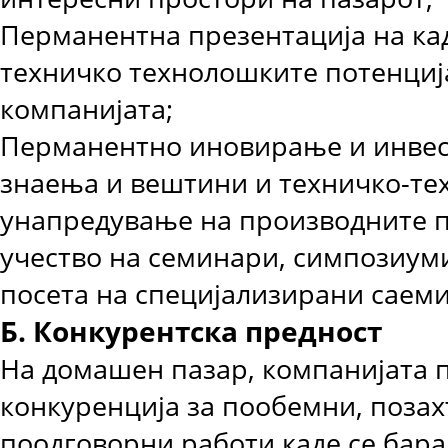
Перманентна презентација на ка
техничко технолошките потенциј
компанијата;
Перманентно иновирање и инве
знаења и вештини и техничко-т
унапредување на производните 
учество на семинари, симпозиум
посета на специјализирани саеми
Б. Конкурентска предност
На домашен пазар, компанијата 
конкуренција за пообемни, позах
поодговорни работи каде се бара