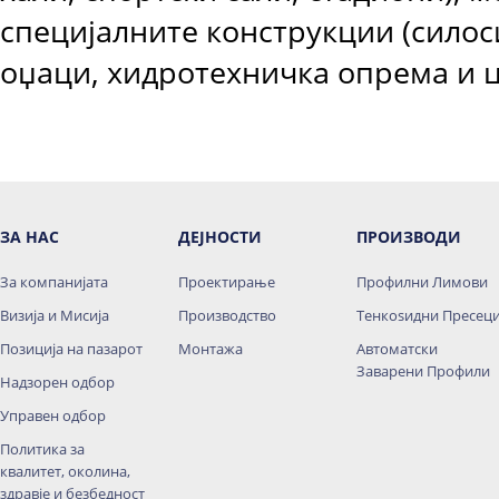
специјалните конструкции (силос
оџаци, хидротехничка опрема и ц
ЗА НАС
ДЕЈНОСТИ
ПРОИЗВОДИ
За компанијата
Проектирање
Профилни Лимови
Визија и Мисија
Производство
Тенкоѕидни Пресец
Позиција на пазарот
Монтажа
Автоматски
Заварени Профили
Надзорен одбор
Управен одбор
Политика за
квалитет, околина,
здравје и безбедност